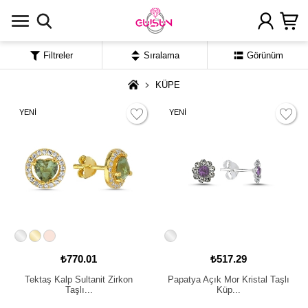
Filtreler
Sıralama
Görünüm
KÜPE
YENİ
YENİ
₺770.01
₺517.29
Tektaş Kalp Sultanit Zirkon
Papatya Açık Mor Kristal Taşlı
Taşlı...
Küp...