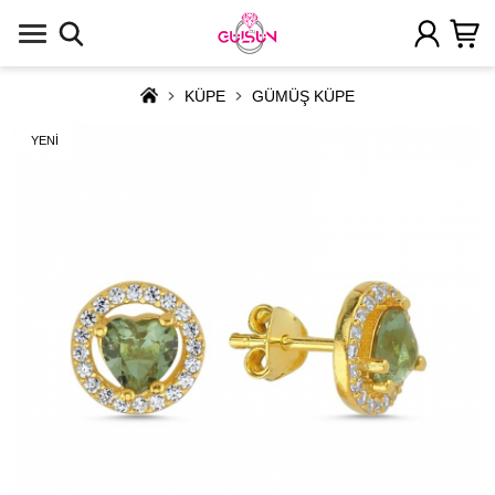
KÜPE
GÜMÜŞ KÜPE
YENİ