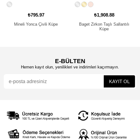
.97
₺1,908.88
₺517.1
Çivili Küpe
Baget Zirkon Taşlı Sallantılı
Papatya Açık Mor K
Küpe
Küp...
E-BÜLTEN
Hemen kayıt olun, yenilikleri ve indirimleri kaçırmayın.